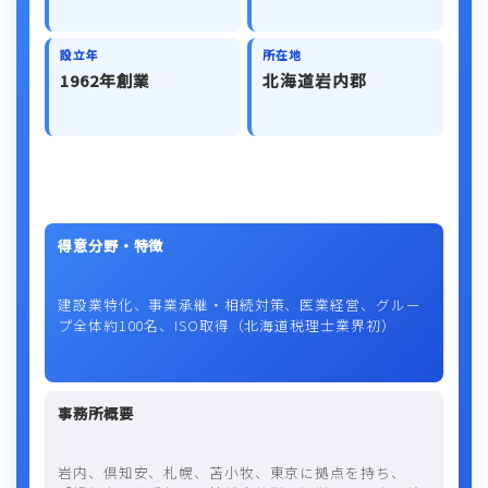
設立年
所在地
1962年創業
北海道岩内郡
得意分野・特徴
建設業特化、事業承継・相続対策、医業経営、グルー
プ全体約100名、ISO取得（北海道税理士業界初）
事務所概要
岩内、倶知安、札幌、苫小牧、東京に拠点を持ち、