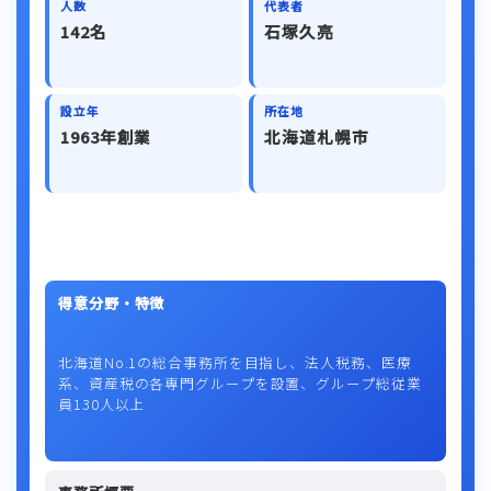
人数
代表者
142名
石塚久亮
設立年
所在地
1963年創業
北海道札幌市
得意分野・特徴
北海道No.1の総合事務所を目指し、法人税務、医療
系、資産税の各専門グループを設置、グループ総従業
員130人以上