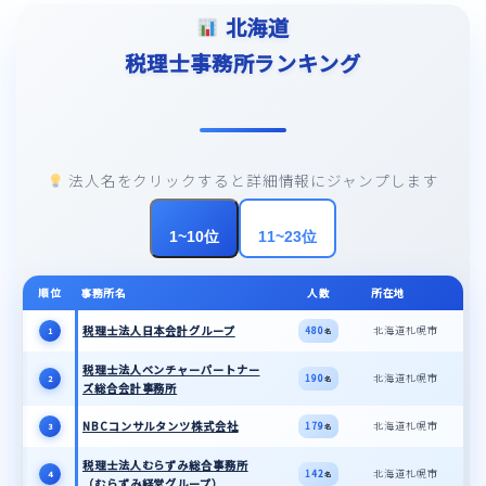
北海道
税理士事務所ランキング
法人名をクリックすると詳細情報にジャンプします
1~10位
11~23位
順位
事務所名
人数
所在地
税理士法人日本会計グループ
北海道札幌市
480
1
名
税理士法人ベンチャーパートナー
北海道札幌市
190
2
名
ズ総合会計事務所
NBCコンサルタンツ株式会社
北海道札幌市
179
3
名
税理士法人むらずみ総合事務所
北海道札幌市
142
4
名
（むらずみ経営グループ）