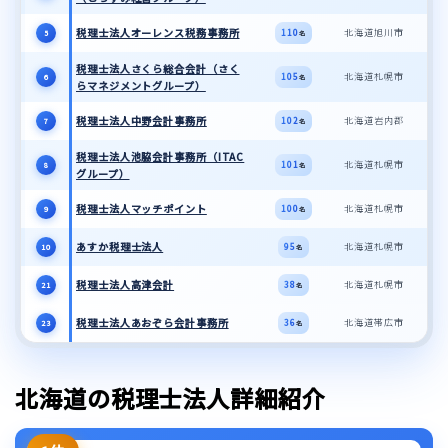
税理士法人オーレンス税務事務所
北海道旭川市
110
5
名
税理士法人さくら総合会計（さく
北海道札幌市
105
6
名
らマネジメントグループ）
税理士法人中野会計事務所
北海道岩内郡
102
7
名
税理士法人池脇会計事務所（ITAC
北海道札幌市
101
8
名
グループ）
税理士法人マッチポイント
北海道札幌市
100
9
名
あすか税理士法人
北海道札幌市
95
10
名
税理士法人高津会計
北海道札幌市
38
21
名
税理士法人あおぞら会計事務所
北海道帯広市
36
23
名
北海道の税理士法人詳細紹介